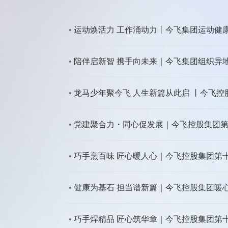
•
运动焕活力 工作涌动力丨今飞集团运动健
•
陪伴启新智 携手向未来｜今飞集团组织异
•
龙马少年聚今飞 人生新篇从此启 丨今飞控
•
党建聚合力・同心促发展｜今飞控股集团
•
巧手烹百味 匠心暖人心｜今飞控股集团第
•
健康为基石 担当谱新篇｜今飞控股集团暖
•
巧手焊精品 匠心筑华章｜今飞控股集团第